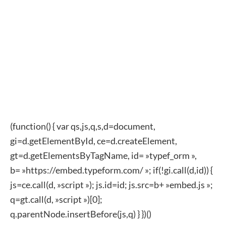
(function() { var qs,js,q,s,d=document,
gi=d.getElementById, ce=d.createElement,
gt=d.getElementsByTagName, id= »typef_orm »,
b= »https://embed.typeform.com/ »; if(!gi.call(d,id)) {
js=ce.call(d, »script »); js.id=id; js.src=b+ »embed.js »;
q=gt.call(d, »script »)[0];
q.parentNode.insertBefore(js,q) } })()